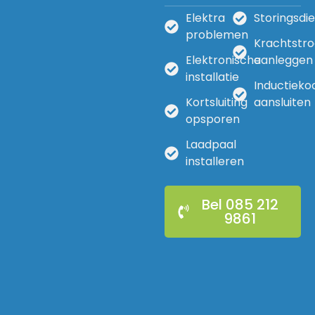
Elektra
Storingsdi
problemen
Krachtstr
Elektronische
aanleggen
installatie
Inductieko
Kortsluiting
aansluiten
opsporen
Laadpaal
installeren
Bel 085 212
9861