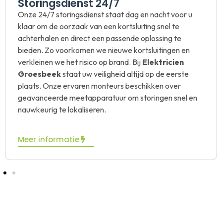
Kookgroep installatie
Stapt u over van gas naar
inductie
of heeft u
meer vermogen nodig in de keuken? Dan kan
Elektricien Groesbeek
voor u een aparte
kookgroep aanleggen. Ook voor het installeren
van een
Perilex-aansluiting
kunt u bij ons
terecht. Wij zorgen voor een veilige en
professionele aansluiting die perfect aansluit op
uw keukenapparatuur. Onze elektriciens plaatsen
en aansluiten kookgroepen volgens de geldende
NEN-normen, zodat u zonder zorgen kunt koken.
Meer informatie