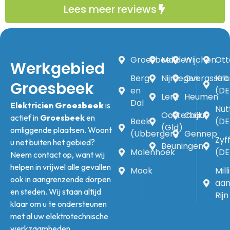
Lees meer reviews
Groesbeek
Malden
Wijchen
Ott
Werkgebied
Berg
Nijmegen
Overasselt
Kra
Groesbeek
en
(DE
Lent
Heumen
Dal
Elektricien
Groesbeek
is
Nüt
Oosterhout
Cuijk
actief in
Groesbeek
en
Beek
(DE
(Gld)
omliggende plaatsen. Woont
(Ubbergen)
Gennep
Zyff
u net buiten het gebied?
Beuningen
Molenhoek
(DE
Neem contact op, want wij
helpen in vrijwel alle gevallen
Mook
Mil
ook in aangrenzende dorpen
aan
en steden. Wij staan altijd
Rijn
klaar om u te ondersteunen
met al uw elektrotechnische
werkzaamheden.