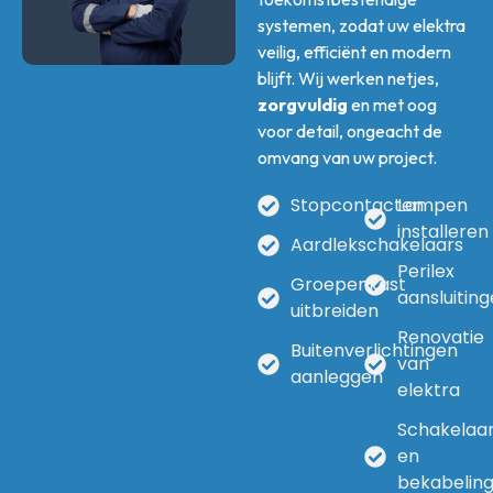
systemen, zodat uw elektra
veilig, efficiënt en modern
blijft. Wij werken netjes,
zorgvuldig
en met oog
voor detail, ongeacht de
omvang van uw project.
Stopcontacten
Lampen
installeren
Aardlekschakelaars
Perilex
Groepenkast
aansluitin
uitbreiden
Renovatie
Buitenverlichtingen
van
aanleggen
elektra
Schakelaa
en
bekabelin