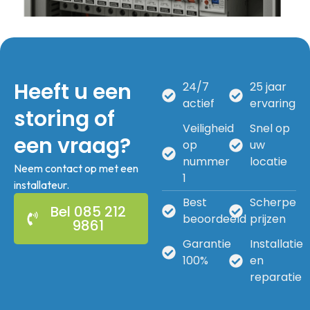
Heeft u een
24/7
25 jaar
actief
ervaring
storing of
Veiligheid
Snel op
een vraag?
op
uw
nummer
locatie
Neem contact op met een
1
installateur.
Best
Scherpe
Bel 085 212
beoordeeld
prijzen
9861
Garantie
Installatie
100%
en
reparatie