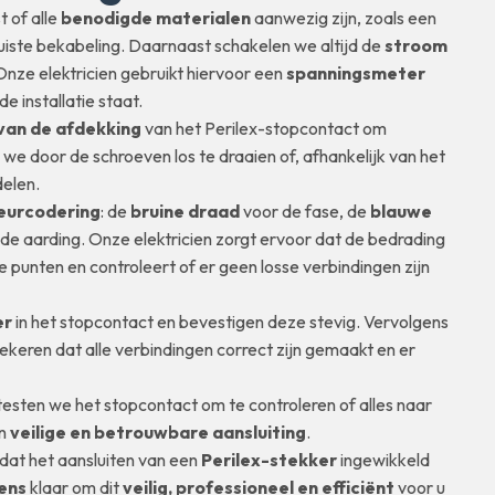
 of alle
benodigde materialen
aanwezig zijn, zoals een
uiste bekabeling. Daarnaast schakelen we altijd de
stroom
nze elektricien gebruikt hiervoor een
spanningsmeter
 installatie staat.
van de afdekking
van het Perilex-stopcontact om
 we door de schroeven los te draaien of, afhankelijk van het
delen.
leurcodering
: de
bruine draad
voor de fase, de
blauwe
de aarding. Onze elektricien zorgt ervoor dat de bedrading
 punten en controleert of er geen losse verbindingen zijn
er
in het stopcontact en bevestigen deze stevig. Vervolgens
ekeren dat alle verbindingen correct zijn gemaakt en er
testen we het stopcontact om te controleren of alles naar
en
veilige en betrouwbare aansluiting
.
dat het aansluiten van een
Perilex-stekker
ingewikkeld
iens
klaar om dit
veilig, professioneel en efficiënt
voor u