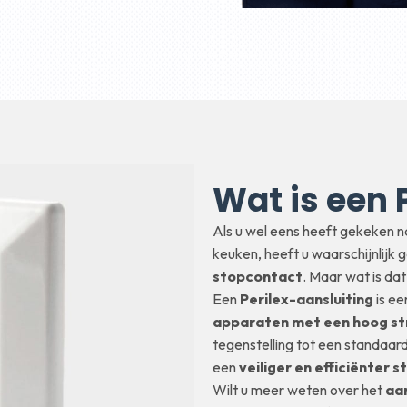
Wat is een 
Als u wel eens heeft gekeken 
keuken, heeft u waarschijnlijk
stopcontact
. Maar wat is dat
Een
Perilex-aansluiting
is ee
apparaten met een hoog s
tegenstelling tot een standaar
een
veiliger en efficiënter 
Wilt u meer weten over het
aan