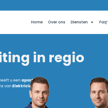
Home
Over ons
Diensten
Faq’
ting in regio
heeft u een
aparte
ens van
Elektricien