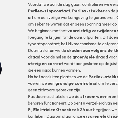
Voordat we aan de slag gaan, controleren we eerst
Perilex-stopcontact
,
Perilex-stekker
en de j
uit
om een veilige werkomgeving te garanderen. O
om zeker te weten dat er geen spanning meer op de
We beginnen met het
voorzichtig verwijderen 
toegang te krijgen tot de aansluitpunten. Dit doen
type stopcontact, het klikmechanisme te ontgren
Daarna sluiten we de
draden aan volgens de k
draad
voor de nul en de
groen/gele draad
voor 
stevig en correct
wordt aangesloten op de juiste
die een risico kunnen vormen.
Na het aansluiten plaatsen we de
Perilex-stekk
voeren we een
grondige controle
uit om te verz
geen zichtbare gebreken zijn.
Pas daarna schakelen we de
stroom weer in
en 
behoren functioneert. Zo bent u verzekerd van e
Bij
Elektricien Groesbeek 24 uur
begrijpen we 
kan lijken. Daarom staan onze
ervaren elektric