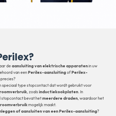
Perilex?
naar de
aansluiting van elektrische apparaten
in uw
 gehoord van een
Perilex-aansluiting
of
Perilex-
 precies?
n speciaal type stopcontact dat wordt gebruikt voor
troomverbruik
, zoals
inductiekookplaten
. In
d stopcontact bevat het
meerdere draden
, waardoor het
stroomverbruik
mogelijk maakt.
leggen of aansluiten van een Perilex-aansluiting
?