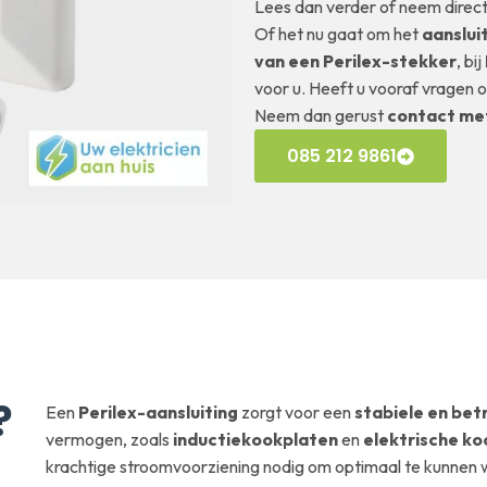
Lees dan verder of neem direc
Of het nu gaat om het
aanslui
van een Perilex-stekker
, bij
voor u. Heeft u vooraf vragen 
Neem dan gerust
contact me
085 212 9861
?
Een
Perilex-aansluiting
zorgt voor een
stabiele en be
vermogen, zoals
inductiekookplaten
en
elektrische k
krachtige stroomvoorziening nodig om optimaal te kunnen 