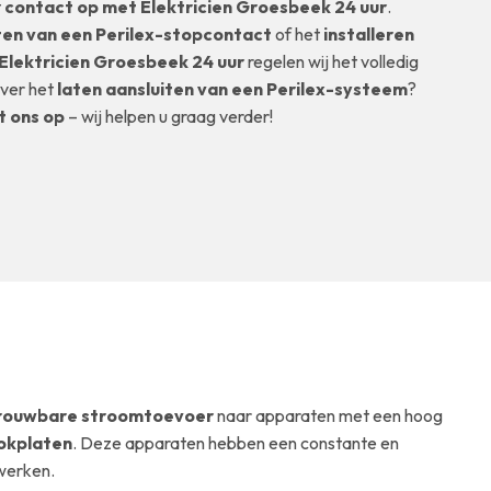
t
contact op met Elektricien Groesbeek 24 uur
.
ten van een Perilex-stopcontact
of het
installeren
Elektricien Groesbeek 24 uur
regelen wij het volledig
over het
laten aansluiten van een Perilex-systeem
?
t ons op
– wij helpen u graag verder!
trouwbare stroomtoevoer
naar apparaten met een hoog
ookplaten
. Deze apparaten hebben een constante en
werken.