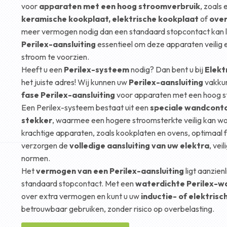
voor
apparaten met een hoog stroomverbruik
, zoals
keramische kookplaat, elektrische kookplaat
of
ove
meer vermogen nodig dan een standaard stopcontact kan l
Perilex-aansluiting
essentieel om deze apparaten veilig e
stroom te voorzien.
Heeft u een
Perilex-systeem
nodig? Dan bent u bij
Elekt
het juiste adres! Wij kunnen uw
Perilex-aansluiting
vakkund
fase Perilex-aansluiting
voor apparaten met een hoog s
Een Perilex-systeem bestaat uit een
speciale wandcont
stekker
, waarmee een hogere stroomsterkte veilig kan w
krachtige apparaten, zoals kookplaten en ovens, optimaal f
verzorgen de
volledige aansluiting van uw elektra
, vei
normen.
Het
vermogen van een Perilex-aansluiting
ligt aanzien
standaard stopcontact. Met een
waterdichte Perilex-
over extra vermogen en kunt u uw
inductie- of elektris
betrouwbaar gebruiken, zonder risico op overbelasting.