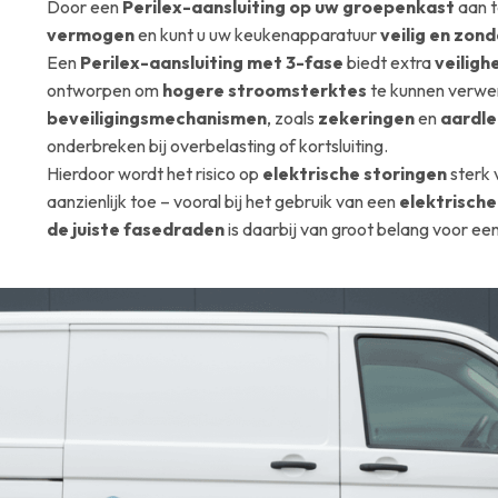
Door een
Perilex-aansluiting op uw groepenkast
aan t
vermogen
en kunt u uw keukenapparatuur
veilig en zon
Een
Perilex-aansluiting met 3-fase
biedt extra
veiligh
ontworpen om
hogere stroomsterktes
te kunnen verwer
beveiligingsmechanismen
, zoals
zekeringen
en
aardle
onderbreken bij overbelasting of kortsluiting.
Hierdoor wordt het risico op
elektrische storingen
sterk 
aanzienlijk toe – vooral bij het gebruik van een
elektrische
de juiste fasedraden
is daarbij van groot belang voor een 