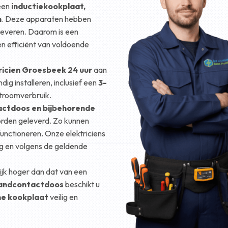
 een
inductiekookplaat,
n
. Deze apparaten hebben
everen. Daarom is een
n efficiënt van voldoende
ricien Groesbeek 24 uur
aan
ig installeren, inclusief een
3-
troomverbruik.
actdoos en bijbehorende
orden geleverd. Zo kunnen
unctioneren. Onze elektriciens
lig en volgens de geldende
lijk hoger dan dat van een
wandcontactdoos
beschikt u
che kookplaat
veilig en